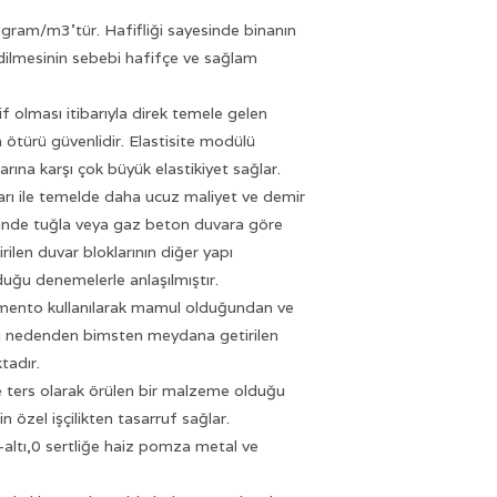
ogram/m3’tür. Hafifliği sayesinde binanın
ih edilmesinin sebebi hafifçe ve sağlam
if olması itibarıyla direk temele gelen
türü güvenlidir. Elastisite modülü
rına karşı çok büyük elastikiyet sağlar.
barı ile temelde daha ucuz maliyet ve demir
lerinde tuğla veya gaz beton duvara göre
ilen duvar bloklarının diğer yapı
uğu denemelerle anlaşılmıştır.
çimento kullanılarak mamul olduğundan ve
 Bu nedenden bimsten meydana getirilen
tadır.
 ve ters olarak örülen bir malzeme olduğu
n özel işçilikten tasarruf sağlar.
-altı,0 sertliğe haiz pomza metal ve