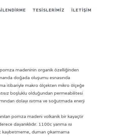
GİLENDİRME
TESİSLERİMİZ
İLETİŞİM
an pomza madeninin organik özelliğinden
 zamanda doğada oluşumu esnasında
uma itibariyle makro ölçekten mikro ölçeğe
ntısız boşluklu olduğundan permeabilitesi
nımından dolayı ısıtma ve soğutmada enerji
llanılan pomza madeni volkanik bir kayaçtır
derece dayanıklıdır. 1100c yanma ısı
oyut kaybetmeme, duman çıkarmama