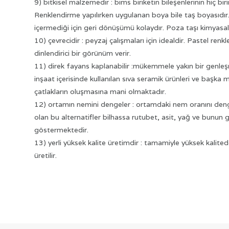
9) bitkisel malzemedir : bims biriketin bileşenlerinin hiç
Renklendirme yapılırken uygulanan boya bile taş boyasıdır
içermediği için geri dönüşümü kolaydır. Poza taşı kimyasal 
10) çevrecidir : peyzaj çalışmaları için idealdir. Pastel renkle
dinlendirici bir görünüm verir.
11) direk fayans kaplanabilir :mükemmele yakın bir genleş
inşaat içerisinde kullanılan sıva seramik ürünleri ve başk
çatlakların oluşmasına mani olmaktadır.
12) ortamın nemini dengeler : ortamdaki nem oranını den
olan bu alternatifler bilhassa rutubet, asit, yağ ve bunun g
göstermektedir.
13) yerli yüksek kalite üretimdir : tamamiyle yüksek kalit
üretilir.