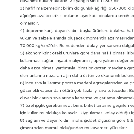
dayanımı bulunmaktadır. Ve yangın sınıfı f180\'dir.
3) hafif malzemedir : birim dolgunluk ağırlığı 650-800 kil
ağırlığını azaltıcı etkisi bulunur. aşırı katlı binalarda terc
olmasıdır.
4) depreme karşı dayanıklıdır : başka ürünlere bakılırsa haf
yükün ve zelzele anında oluşacak momentin azalmasından ö
70.000 kg/cm2’dir. Bu nedenden dolayı yer sarsıntı dalgala
5) ekonomiktir : öteki ürünlere göre daha hafif olması iti
kullanması sağlar. inşaat maliyetinin , tıpkı yalıtım değer
daha azca olması yardımıyla, bims briketten meydana getir
elemanlarına nazaran aşırı daha üstün ve ekonomik bulund
6) ince sıva kullanımı: pomza madeni agregalarından ve 
gözenekli yapısından ötürü çok fazla iyi sıva tutucudur.
duvar bloklarının sıvalarında kabarma ve çatlama olmamak
7) özel işçilik gerektirmez : bims briket birbirne geçirilen
için kullanımı oldukça kolaydır . Uygulaması kolay olduğu içi
8) sağlam ve dayanıklıdır : mohs şiddet ölçüsüne göre 5,5
çimentodan mamul olduğundan mukavemeti yüksektir.