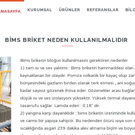
KURUMSAL
ÜRÜNLER
REFERANSLAR
BİL
ANASAYFA
BIMS BRIKET NEDEN KULLANILMALIDIR
Bims briketin bloğun kullanılmasını gerektiren nedenler
1) tam ısı ve ses yalıtımı : Bims briketin hammaddesi ol
kaynaklanan bir olaydır. Pomza volkanik bir kayaç olup
bünyesindeki gazların birden olarak terk etmesi , ani soğ
kadar sayısız gözenek ihtiva eder. Gözenekler arası bağla
düşük ısı ve ses izolasyonı yüksektir. Yüksek termal daya
tasarrufu sağlar. Lamda ederi : 0.18’ dir.
2) yangına karşı dayanıklıdır : bims briketin üretiminde ku
ve camsı bir yapıya sahiptir. Bu nedenden ötürü ısıya son 
sıcaklığında asgari 239 dakika alev almama biçim ve b